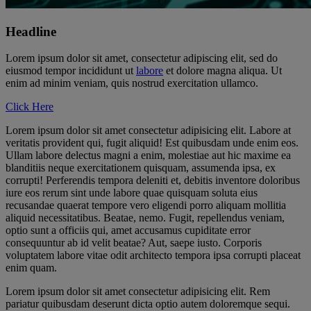
Headline
Lorem ipsum dolor sit amet, consectetur adipiscing elit, sed do
eiusmod tempor incididunt ut
labore
et dolore magna aliqua. Ut
enim ad minim veniam, quis nostrud exercitation ullamco.
Click Here
Lorem ipsum dolor sit amet consectetur adipisicing elit. Labore at
veritatis provident qui, fugit aliquid! Est quibusdam unde enim eos.
Ullam labore delectus magni a enim, molestiae aut hic maxime ea
blanditiis neque exercitationem quisquam, assumenda ipsa, ex
corrupti! Perferendis tempora deleniti et, debitis inventore doloribus
iure eos rerum sint unde labore quae quisquam soluta eius
recusandae quaerat tempore vero eligendi porro aliquam mollitia
aliquid necessitatibus. Beatae, nemo. Fugit, repellendus veniam,
optio sunt a officiis qui, amet accusamus cupiditate error
consequuntur ab id velit beatae? Aut, saepe iusto. Corporis
voluptatem labore vitae odit architecto tempora ipsa corrupti placeat
enim quam.
Lorem ipsum dolor sit amet consectetur adipisicing elit. Rem
pariatur quibusdam deserunt dicta optio autem doloremque sequi.