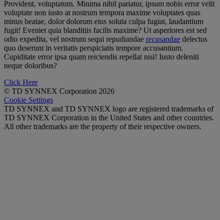
Provident, voluptatum. Minima nihil pariatur, ipsum nobis error velit
voluptate non iusto at nostrum tempora maxime voluptates quas
minus beatae, dolor dolorum eius soluta culpa fugiat, laudantium
fugit! Eveniet quia blanditiis facilis maxime? Ut asperiores est sed
odio expedita, vel nostrum sequi repudiandae
recusandae
delectus
quo deserunt in veritatis perspiciatis tempore accusantium.
Cupiditate error ipsa quam reiciendis repellat nisi! Iusto deleniti
neque doloribus?
Click Here
© TD SYNNEX Corporation 2026
Cookie Settings
TD SYNNEX and TD SYNNEX logo are registered trademarks of
TD SYNNEX Corporation in the United States and other countries.
All other trademarks are the property of their respective owners.