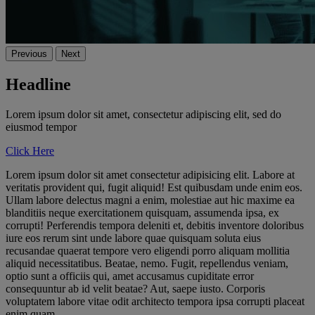
Previous
Next
Headline
Lorem ipsum dolor sit amet, consectetur adipiscing elit, sed do
eiusmod tempor
Click Here
Lorem ipsum dolor sit amet consectetur adipisicing elit. Labore at
veritatis provident qui, fugit aliquid! Est quibusdam unde enim eos.
Ullam labore delectus magni a enim, molestiae aut hic maxime ea
blanditiis neque exercitationem quisquam, assumenda ipsa, ex
corrupti! Perferendis tempora deleniti et, debitis inventore doloribus
iure eos rerum sint unde labore quae quisquam soluta eius
recusandae quaerat tempore vero eligendi porro aliquam mollitia
aliquid necessitatibus. Beatae, nemo. Fugit, repellendus veniam,
optio sunt a officiis qui, amet accusamus cupiditate error
consequuntur ab id velit beatae? Aut, saepe iusto. Corporis
voluptatem labore vitae odit architecto tempora ipsa corrupti placeat
enim quam.