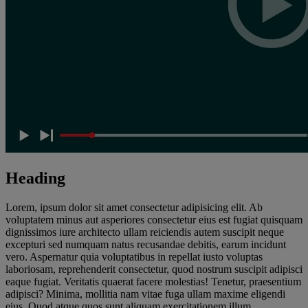
Heading
Lorem, ipsum dolor sit amet consectetur adipisicing elit. Ab
voluptatem minus aut asperiores consectetur eius est fugiat quisquam
dignissimos iure architecto ullam reiciendis autem suscipit neque
excepturi sed numquam natus recusandae debitis, earum incidunt
vero. Aspernatur quia voluptatibus in repellat iusto voluptas
laboriosam, reprehenderit consectetur, quod nostrum suscipit adipisci
eaque fugiat. Veritatis quaerat facere molestias! Tenetur, praesentium
adipisci? Minima, mollitia nam vitae fuga ullam maxime eligendi
eius. Quod atque quos sunt aliquam exercitationem illum