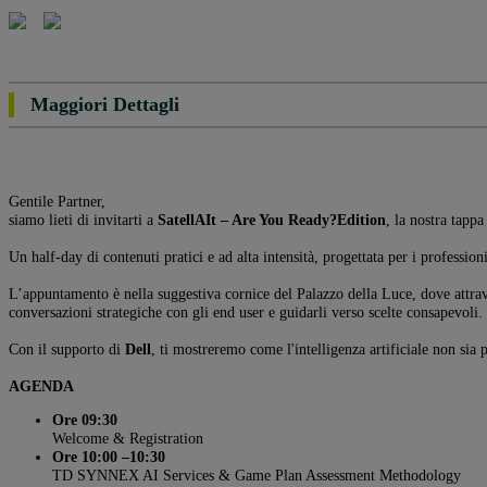
Maggiori Dettagli
Gentile Partner,
siamo lieti di invitarti a
SatellAIt – Are You Ready?
Edition
, la nostra tapp
Un half-day di contenuti pratici e ad alta intensità, progettata per i profes
L’appuntamento è nella suggestiva cornice del Palazzo della Luce, dove attra
conversazioni strategiche con gli end user e guidarli verso scelte consapevoli.
Con il supporto di
Dell
, ti mostreremo come l'intelligenza artificiale non sia
AGENDA
Ore 09:30
Welcome & Registration
Ore 10:00 –10:30
TD SYNNEX AI Services & Game Plan Assessment Methodology