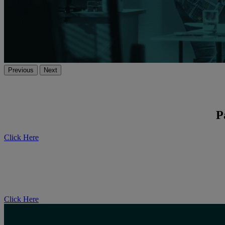
Previous
Next
P
Click Here
Click Here