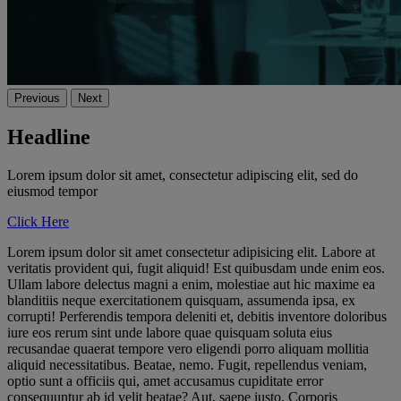
Previous
Next
Headline
Lorem ipsum dolor sit amet, consectetur adipiscing elit, sed do
eiusmod tempor
Click Here
Lorem ipsum dolor sit amet consectetur adipisicing elit. Labore at
veritatis provident qui, fugit aliquid! Est quibusdam unde enim eos.
Ullam labore delectus magni a enim, molestiae aut hic maxime ea
blanditiis neque exercitationem quisquam, assumenda ipsa, ex
corrupti! Perferendis tempora deleniti et, debitis inventore doloribus
iure eos rerum sint unde labore quae quisquam soluta eius
recusandae quaerat tempore vero eligendi porro aliquam mollitia
aliquid necessitatibus. Beatae, nemo. Fugit, repellendus veniam,
optio sunt a officiis qui, amet accusamus cupiditate error
consequuntur ab id velit beatae? Aut, saepe iusto. Corporis