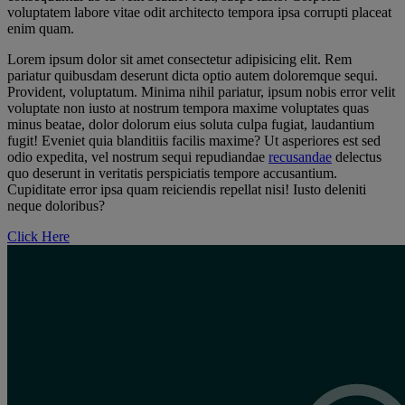
voluptatem labore vitae odit architecto tempora ipsa corrupti placeat
enim quam.
Lorem ipsum dolor sit amet consectetur adipisicing elit. Rem
pariatur quibusdam deserunt dicta optio autem doloremque sequi.
Provident, voluptatum. Minima nihil pariatur, ipsum nobis error velit
voluptate non iusto at nostrum tempora maxime voluptates quas
minus beatae, dolor dolorum eius soluta culpa fugiat, laudantium
fugit! Eveniet quia blanditiis facilis maxime? Ut asperiores est sed
odio expedita, vel nostrum sequi repudiandae
recusandae
delectus
quo deserunt in veritatis perspiciatis tempore accusantium.
Cupiditate error ipsa quam reiciendis repellat nisi! Iusto deleniti
neque doloribus?
Click Here