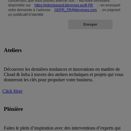
concernant, que vous pouvez exercer soit : - via notre formulaire
disponible sur
https://gdprrequest.tdsynnex.eu/fr-FR
; - en envoyant
votre demande à l’adresse
GDPR_FR@tdsynnex.com
, en joignant
un justificatif d’identité.
Envoyer
Ateliers
Découvrez les dernières tendances et innovations en matière de
Cloud & Infra à travers des ateliers techniques et projets qui vous
donneront les clés pour propulser votre business.
Click Here
Plénière
Faites le plein d’inspiration avec des interventions d’experts qui