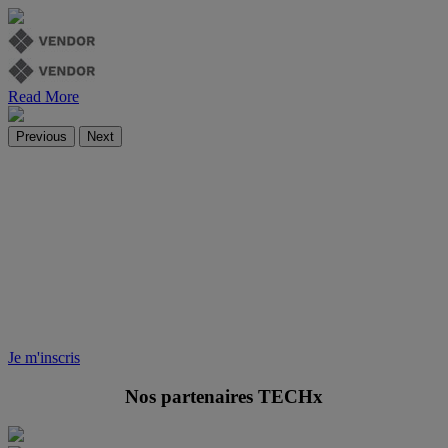
Read More
Previous
Next
TECHx Cloud & Infra
| PARIS
Rencontrez l’innovation avec
TD SYNNEX
le 1er avril au Cloud Business Center, de
14h30 à 22h30
Je m'inscris
Nos partenaires TECHx